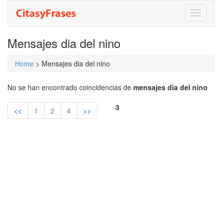
Toggle
navigati
Mensajes dia del nino
Home
> Mensajes dia del nino
No se han encontrado coincidencias de
mensajes dia del nino
3
<<
1
2
4
>>