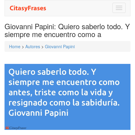
Toggle
navigati
Giovanni Papini: Quiero saberlo todo. Y
siempre me encuentro como a
Home
>
Autores
>
Giovanni Papini