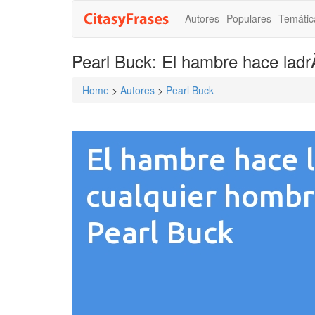
Autores
Populares
Temátic
Pearl Buck: El hambre hace ladr
Home
>
Autores
>
Pearl Buck