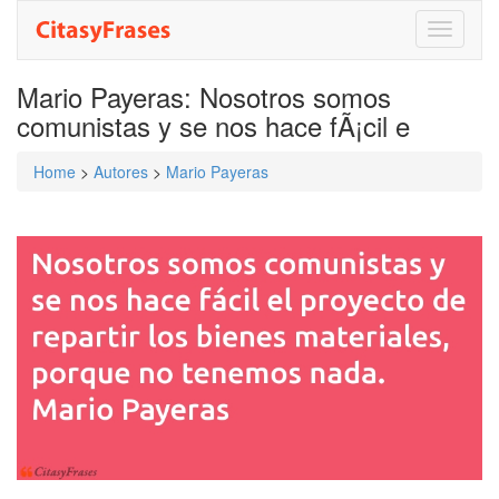
Toggle
navigati
Mario Payeras: Nosotros somos
comunistas y se nos hace fÃ¡cil e
Home
>
Autores
>
Mario Payeras